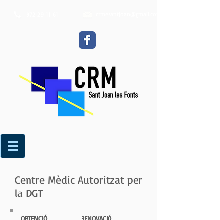
972 29 11 61
crmesantjoan@gmail.com
Centre Mèdic Autoritzat per
la DGT
OBTENCIÓ
RENOVACIÓ